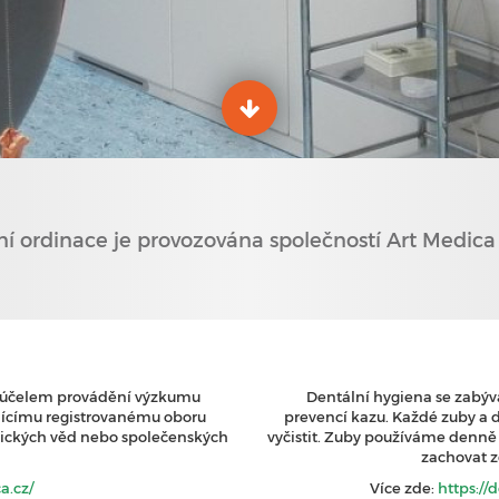
í ordinace je provozována společností Art Medica s
za účelem provádění výzkumu
Dentální hygiena se zabýv
jícímu registrovanému oboru
prevencí kazu. Každé zuby a 
hnických věd nebo společenských
vyčistit. Zuby používáme denně a 
zachovat z
a.cz/
Více zde:
https:/