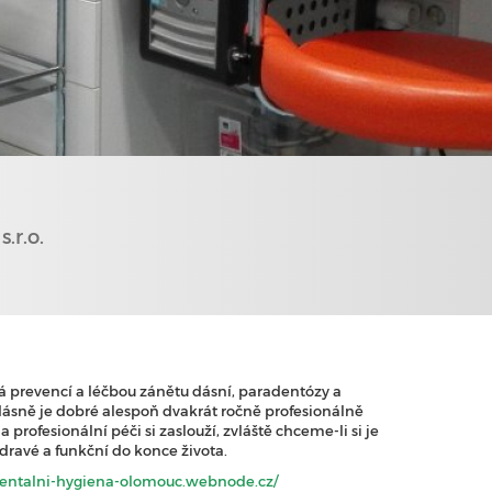
.r.o.
á prevencí a léčbou zánětu dásní, paradentózy a
dásně je dobré alespoň dvakrát ročně profesionálně
profesionální péči si zaslouží, zvláště chceme-li si je
dravé a funkční do konce života.
/dentalni-hygiena-olomouc.webnode.cz/