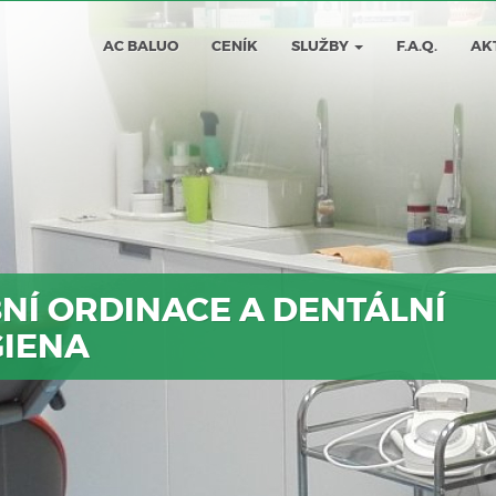
AC BALUO
CENÍK
SLUŽBY
F.A.Q.
AK
NÍ ORDINACE A DENTÁLNÍ
IENA