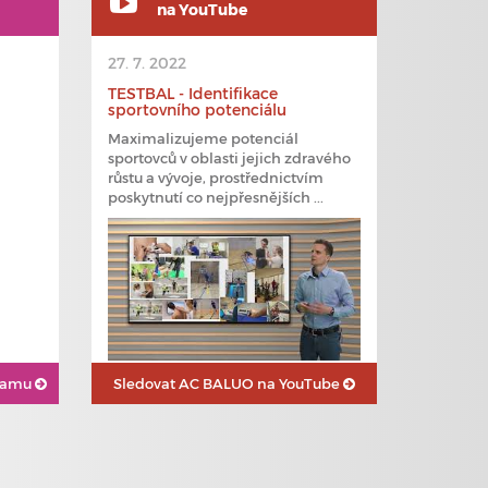
na YouTube
27. 7. 2022
TESTBAL - Identifikace
sportovního potenciálu
Maximalizujeme potenciál
sportovců v oblasti jejich zdravého
růstu a vývoje, prostřednictvím
poskytnutí co nejpřesnějších ...
gramu
Sledovat
AC BALUO na YouTube
23. 6. 2020
Plavecké kurzy s využitím
nejmodernějších technologií