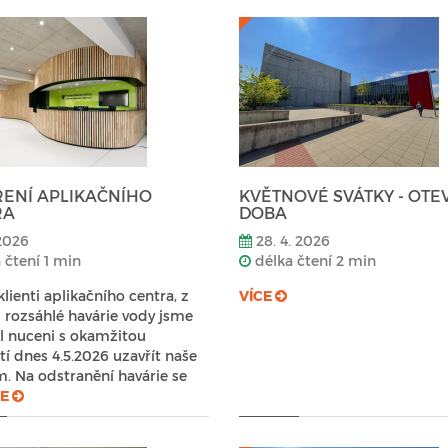
ENÍ APLIKAČNÍHO
KVĚTNOVÉ SVÁTKY - OTE
RA
DOBA
 2026
28. 4. 2026
 čtení 1 min
délka čtení 2 min
klienti aplikačního centra, z
VÍCE
rozsáhlé havárie vody jsme
l nuceni s okamžitou
tí dnes 4.5.2026 uzavřít naše
. Na odstranění havárie se
CE