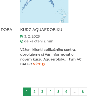
Í DOBA
KURZ AQUAEROBIKU
3. 2. 2025
délka čtení 2 min
Vážení klienti aplikačního centra,
dovolujeme si Vás informovat o
novém kurzu Aquaerobiku. tým AC
BALUO
VÍCE
1
2
3
4
5
6
…
8