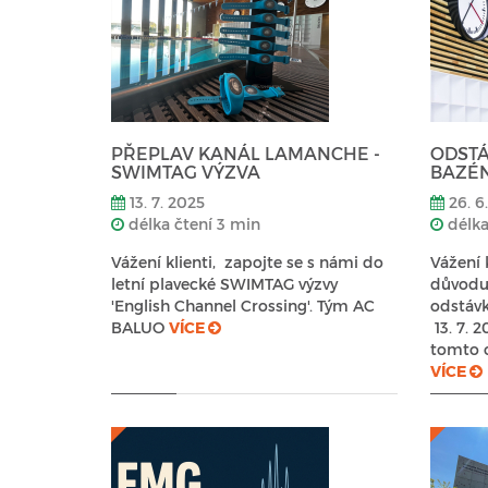
PŘEPLAV KANÁL LAMANCHE -
ODSTÁ
SWIMTAG VÝZVA
BAZÉN
13. 7. 2025
26. 6
délka čtení 3 min
délka
Vážení klienti, zapojte se s námi do
Vážení 
letní plavecké SWIMTAG výzvy
důvodu 
'English Channel Crossing'. Tým AC
odstávky
BALUO
VÍCE
13. 7. 
tomto 
VÍCE