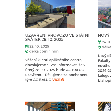
UZAVŘENÍ PROVOZU VE STÁTNÍ
NOVÝ 
SVÁTEK 28. 10. 2025
24. 9
22. 10. 2025
délka
délka čtení 1 min
Nový d
Vážení klienti aplikačního centra,
Fakulty
dovolujeme si Vás informovat, že v
nového 
úterý 28. 10. 2025 bude AC BALUO
2026-2
uzavřeno. Děkujeme za pochopení.
kolegov
tým AC BALUO
VÍCE
blahop