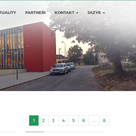
TUALITY
PARTNEŘI
KONTAKT
JAZYK
1
2
3
4
5
6
…
8