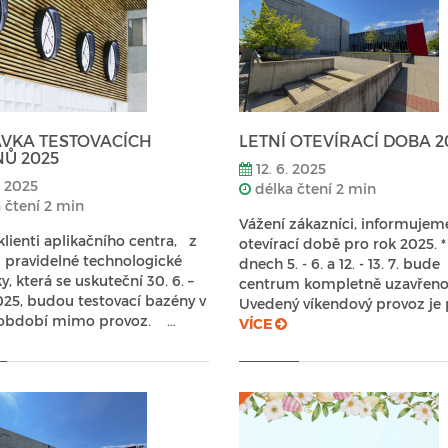
VKA TESTOVACÍCH
LETNÍ OTEVÍRACÍ DOBA 2
Ů 2025
12. 6. 2025
. 2025
délka čtení 2 min
 čtení 2 min
Vážení zákazníci, informujeme
klienti aplikačního centra, z
otevírací době pro rok 2025. *
pravidelné technologické
dnech 5. - 6. a 12. - 13. 7. bude
, která se uskuteční 30. 6. –
centrum kompletně uzavřeno
2025, budou testovací bazény v
Uvedený víkendový provoz je 
období mimo provoz. …
VÍCE