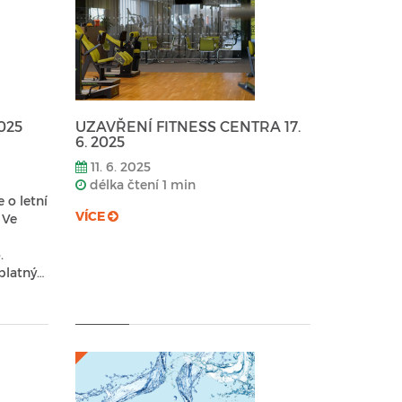
025
UZAVŘENÍ FITNESS CENTRA 17.
6. 2025
11. 6. 2025
délka čtení 1 min
 o letní
VÍCE
 Ve
.
platný…