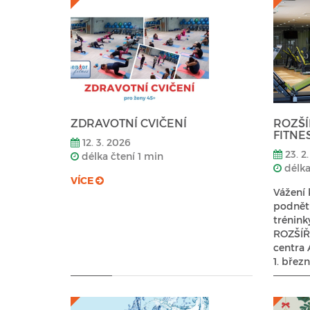
ZDRAVOTNÍ CVIČENÍ
ROZŠÍ
FITNE
12. 3. 2026
23. 2
délka čtení 1 min
délka
VÍCE
Vážení 
podnětů
trénink
ROZŠÍŘI
centra 
1. břez