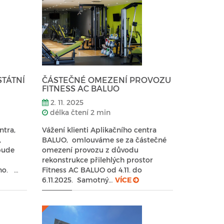
STÁTNÍ
ČÁSTEČNÉ OMEZENÍ PROVOZU
FITNESS AC BALUO
2. 11. 2025
délka čtení 2 min
entra,
Vážení klienti Aplikačního centra
,
BALUO, omlouváme se za částečné
bude
omezení provozu z důvodu
rekonstrukce přilehlých prostor
no. …
Fitness AC BALUO od 4.11. do
6.11.2025. Samotný…
VÍCE