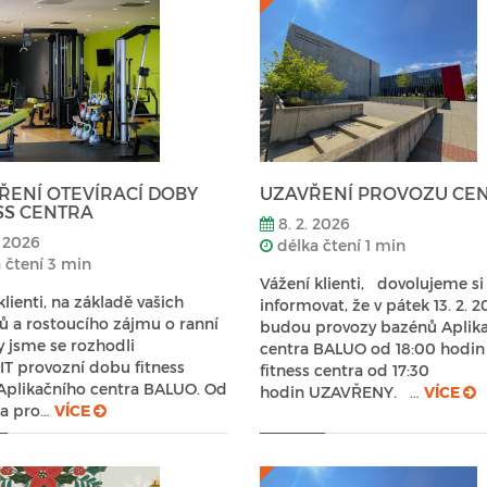
ŘENÍ OTEVÍRACÍ DOBY
UZAVŘENÍ PROVOZU CE
SS CENTRA
8. 2. 2026
. 2026
délka čtení 1 min
 čtení 3 min
Vážení klienti, dovolujeme si
klienti, na základě vašich
informovat, že v pátek 13. 2. 
 a rostoucího zájmu o ranní
budou provozy bazénů Aplik
y jsme se rozhodli
centra BALUO od 18:00 hodin
T provozní dobu fitness
fitness centra od 17:30
Aplikačního centra BALUO. Od
hodin UZAVŘENY. …
VÍCE
na pro…
VÍCE