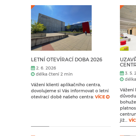
LETNÍ OTEVÍRACÍ DOBA 2026
UZAVŘ
CENT
2. 6. 2026
3. 5.
délka čtení 2 min
délka
Vážení klienti aplikačního centra,
Vážení 
dovolujeme si Vás informovat o letní
důvodu 
otevírací době našeho centra:
VÍCE
bohuže
platnos
centrum
již…
VÍ