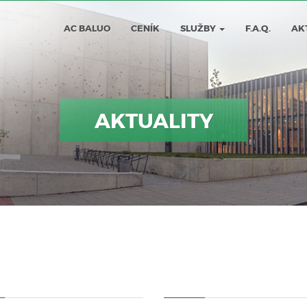
AC BALUO
CENÍK
SLUŽBY
F.A.Q.
AK
AKTUALITY