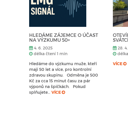
HLEDÁME ZÁJEMCE O ÚČAST
OTEVÍ
NA VÝZKUMU 50+
SVÁTC
4. 6. 2025
28. 4
délka čtení 1 min
délka
Hledáme do výzkumu muže, kteří
VÍCE
mají 50 let a více, pro kontrolní
zdravou skupinu. Odměna je 500
Kč za cca 15 minut času za pár
výponů na špičkách. Pokud
splňujete…
VÍCE