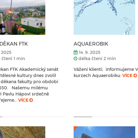
DĚKAN FTK
AQUAEROBIK
. 2025
14. 9. 2025
 čtení 1 min
délka čtení 2 min
ěkan FTK Akademický senát
Vážení klienti, informujeme V
 tělesné kultury dnes zvolil
kurzech Aquaerobiku:
VÍCE
děkana fakulty pro období
030. Našemu milému
i Pavlu Hápovi srdečně
řejeme…
VÍCE