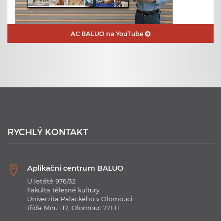
AC BALUO na YouTube
23. 6. 2020
Plavecké kurzy s využitím nejmodernějších technologií
RYCHLÝ KONTAKT
Aplikační centrum BALUO
U letiště 976/32
Fakulta tělesné kultury
Univerzita Palackého v Olomouci
třída Míru 117, Olomouc 771 11
21. 1. 2020