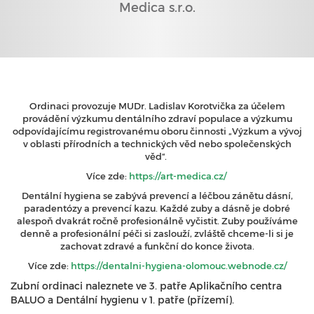
Medica s.r.o.
Ordinaci provozuje MUDr. Ladislav Korotvička za účelem
provádění výzkumu dentálního zdraví populace a výzkumu
odpovídajícímu registrovanému oboru činnosti „Výzkum a vývoj
v oblasti přírodních a technických věd nebo společenských
věd“.
Více zde:
https://art-medica.cz/
Dentální hygiena se zabývá prevencí a léčbou zánětu dásní,
paradentózy a prevencí kazu. Každé zuby a dásně je dobré
alespoň dvakrát ročně profesionálně vyčistit. Zuby používáme
denně a profesionální péči si zaslouží, zvláště chceme-li si je
zachovat zdravé a funkční do konce života.
Více zde:
https://dentalni-hygiena-olomouc.webnode.cz/
Zubní ordinaci naleznete ve 3. patře Aplikačního centra
BALUO a Dentální hygienu v 1. patře (přízemí).