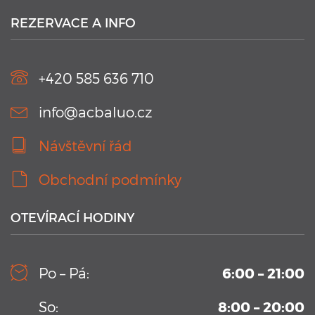
Plavecké kurzy AC BALUO s využitím moderních
technologií 2020
REZERVACE A INFO
V kurzu jsou aplikovány nejmodernějších technologie.
Náramky Swimtag, které podrobně rozeberou a statisticky
zaznamenají ...
+420 585 636 710
info@acbaluo.cz
Návštěvní řád
Obchodní podmínky
OTEVÍRACÍ HODINY
10. 9. 2019
Kamerový systém v testovacím bazénu Aplikačního
Po – Pá:
6:00 – 21:00
centra BALUO
Vysoko-sekvenční kamerový systém permanentně
So:
8:00 – 20:00
umístění v Aplikačním centrum BALUO. Více informací zde