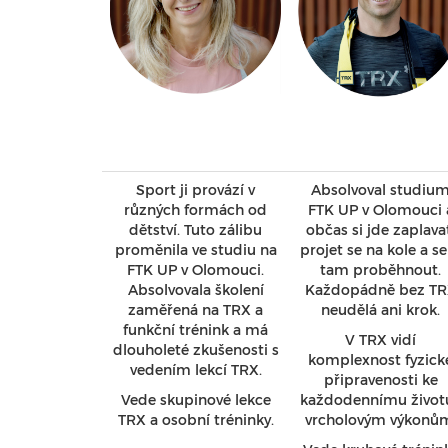
Sport ji provází v
Absolvoval studiu
různých formách od
FTK UP v Olomouci 
dětství. Tuto zálibu
občas si jde zaplava
proměnila ve studiu na
projet se na kole a s
FTK UP v Olomouci.
tam proběhnout.
Absolvovala školení
Každopádně bez T
zaměřená na TRX a
neudělá ani krok.
funkční trénink a má
V TRX vidí
dlouholeté zkušenosti s
komplexnost fyzick
vedením lekcí TRX.
připravenosti ke
Vede skupinové lekce
každodennímu životu
TRX a osobní tréninky.
vrcholovým výkonů