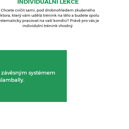
INDIVIDUÁLNÍ LEKCE
Chcete cvičit sami, pod drobnohledem zkušeného
ektora, který vám udělá trénink na tělo a budete spolu
ystematicky pracovat na vaší kondici? Právě pro vás je
individulní trénink vhodný.
dy závěsným systémem
slambally.