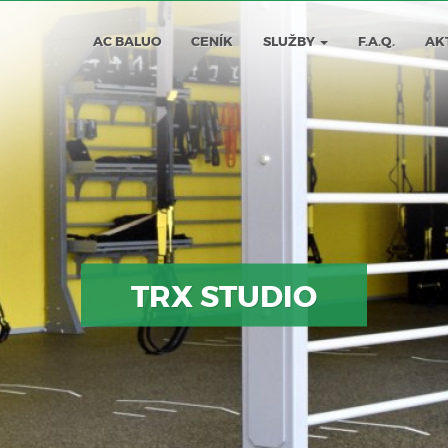
AC BALUO
CENÍK
SLUŽBY
F.A.Q.
AK
TRX STUDIO