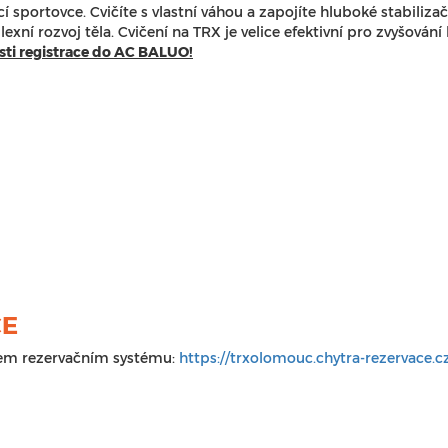
 sportovce. Cvičíte s vlastní váhou a zapojíte hluboké stabilizačn
xní rozvoj těla. Cvičení na TRX je velice efektivní pro zvyšování 
sti registrace do AC BALUO!
CE
ašem rezervačním systému:
https://trxolomouc.
chytra-rezervace.c