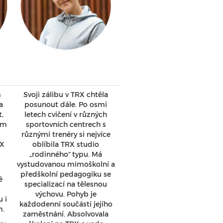
m
Svoji zálibu v TRX chtěla
a
posunout dále. Po osmi
t,
letech cvičení v různých
em
sportovních centrech s
různými trenéry si nejvíce
RX
oblíbila TRX studio
„rodinného“ typu. Má
vystudovanou mimoškolní a
předškolní pedagogiku se
é
specializací na tělesnou
výchovu. Pohyb je
 i
každodenní součástí jejího
m.
zaměstnání. Absolvovala