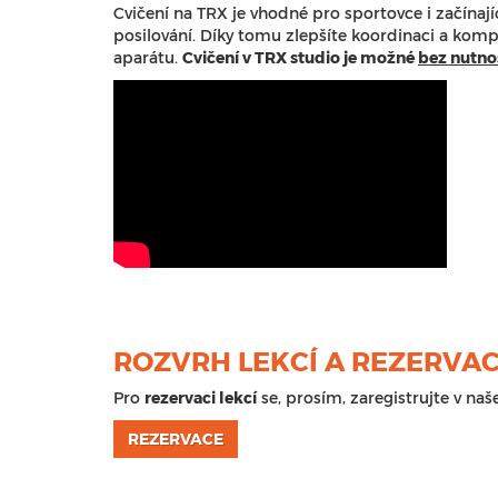
Cvičení na TRX je vhodné pro sportovce i začínající
posilování. Díky tomu zlepšíte koordinaci a komple
aparátu.
Cvičení v TRX studio je možné
bez nutno
ROZVRH LEKCÍ A REZERVA
Pro
rezervaci lekcí
se, prosím, zaregistrujte v n
REZERVACE