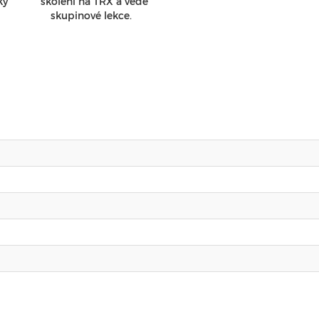
ky
školení na TRX a vede
skupinové lekce.
kce