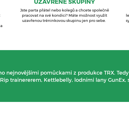
UZAVŘENÉ SKUPINY
Jste parta přátel nebo kolegů a chcete společně
t
pracovat na své kondici? Máte možnost využít
l
uzavřenou tréninkovou skupinu jen pro sebe.
s
 a
eno nejnovějšími pomůckami z produkce TRX. Te
Rip trainererem, Kettlebelly, lodními lany GunEx, 