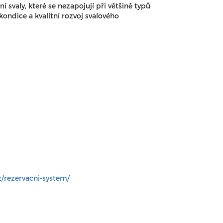
í svaly, které se nezapojují při většině typů
kondice a kvalitní rozvoj svalového
z/
rezervacni-system/