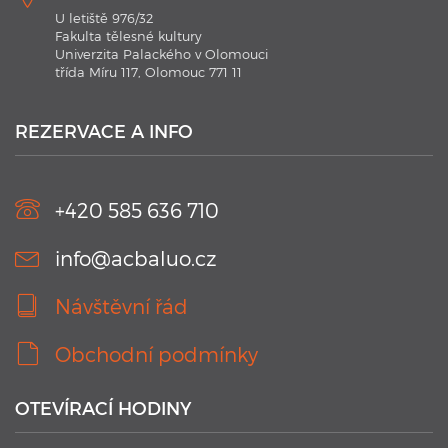
U letiště 976/32
Fakulta tělesné kultury
Univerzita Palackého v Olomouci
třída Míru 117, Olomouc 771 11
21. 1. 2020
Plavecké kurzy AC BALUO s využitím moderních
technologií 2020
REZERVACE A INFO
V kurzu jsou aplikovány nejmodernějších technologie.
Náramky Swimtag, které podrobně rozeberou a statisticky
zaznamenají ...
+420 585 636 710
info@acbaluo.cz
Návštěvní řád
Obchodní podmínky
OTEVÍRACÍ HODINY