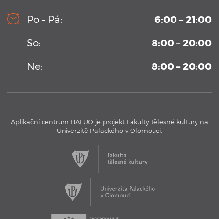
10. 9. 2019
Kamerový systém v testovacím bazénu Aplikačního
Po – Pá:
6:00 – 21:00
centra BALUO
Vysoko-sekvenční kamerový systém permanentně
So:
8:00 – 20:00
umístění v Aplikačním centrum BALUO. Více informací zde
...
Ne:
8:00 – 20:00
Aplikační centrum BALUO je projekt Fakulty tělesné kultury na
Univerzitě Palackého v Olomouci.
17. 11. 2016
Aplikační centrum BALUO - Testovací bazén
Aplikační centrum BALUO představuje jeho jedinečný