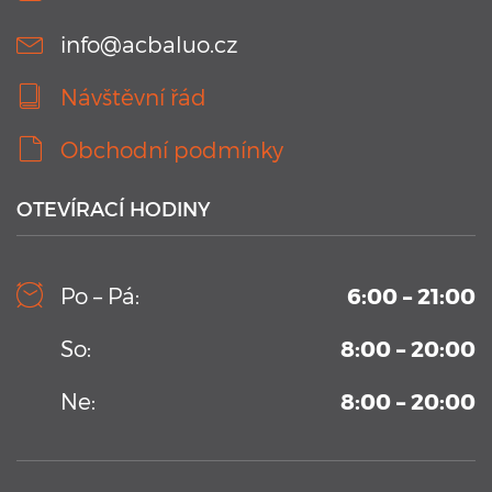
info@acbaluo.cz
Návštěvní řád
Obchodní podmínky
OTEVÍRACÍ HODINY
10. 9. 2019
Kamerový systém v testovacím bazénu Aplikačního
Po – Pá:
6:00 – 21:00
centra BALUO
Vysoko-sekvenční kamerový systém permanentně
So:
8:00 – 20:00
umístění v Aplikačním centrum BALUO. Více informací zde
...
Ne:
8:00 – 20:00