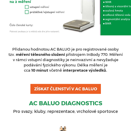
Přidanou hodnotou AC BALUO je pro registrované osoby
tzv.
měření
tělesného složení
přístrojem InBody 770. Měření
v rámci vstupní diagnostiky je neinvazivní a nevyžaduje
podávání fyzického výkonu. Délka měření je
cca
10 minut
včetně
interpretace výsledků.
ZÍSKAT ČLENSTVÍ V AC BALUO
AC BALUO DIAGNOSTICS
Pro svazy, kluby, reprezentace, vrcholové sportovce