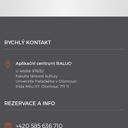
23. 6. 2020
Plavecké kurzy s využitím nejmodernějších technologií
RYCHLÝ KONTAKT
Aplikační centrum BALUO
U letiště 976/32
Fakulta tělesné kultury
Univerzita Palackého v Olomouci
třída Míru 117, Olomouc 771 11
21. 1. 2020
Plavecké kurzy AC BALUO s využitím moderních
technologií 2020
REZERVACE A INFO
V kurzu jsou aplikovány nejmodernějších technologie.
Náramky Swimtag, které podrobně rozeberou a statisticky
zaznamenají ...
+420 585 636 710