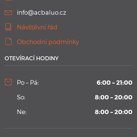
info@acbaluo.cz
Návštěvní řád
Obchodní podmínky
OTEVÍRACÍ HODINY
10. 9. 2019
Kamerový systém v testovacím bazénu Aplikačního
Po – Pá:
6:00 – 21:00
centra BALUO
Vysoko-sekvenční kamerový systém permanentně
So:
8:00 – 20:00
umístění v Aplikačním centrum BALUO. Více informací zde
...
Ne:
8:00 – 20:00