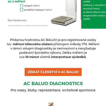
Přidanou hodnotou AC BALUO je pro registrované osoby
tzv.
měření
tělesného složení
přístrojem InBody 770. Měření
v rámci vstupní diagnostiky je neinvazivní a nevyžaduje
podávání fyzického výkonu. Délka měření je
cca
10 minut
včetně
interpretace výsledků.
ZÍSKAT ČLENSTVÍ V AC BALUO
AC BALUO DIAGNOSTICS
Pro svazy, kluby, reprezentace, vrcholové sportovce