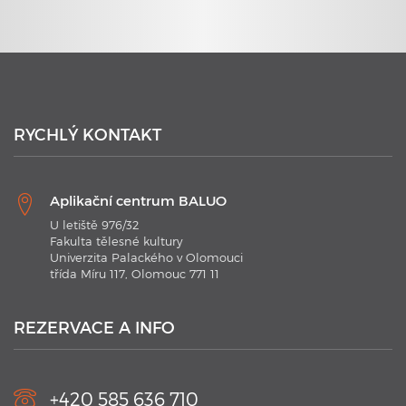
23. 6. 2020
Plavecké kurzy s využitím nejmodernějších technologií
RYCHLÝ KONTAKT
Aplikační centrum BALUO
U letiště 976/32
Fakulta tělesné kultury
Univerzita Palackého v Olomouci
třída Míru 117, Olomouc 771 11
21. 1. 2020
Plavecké kurzy AC BALUO s využitím moderních
technologií 2020
REZERVACE A INFO
V kurzu jsou aplikovány nejmodernějších technologie.
Náramky Swimtag, které podrobně rozeberou a statisticky
zaznamenají ...
+420 585 636 710