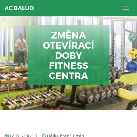
AC BALUO
Togg
navig
ZMĚNA
OTEVÍRACÍ
DOBY
FITNESS
CENTRA
12. 11. 2018
|
Délka čtení: 1 min