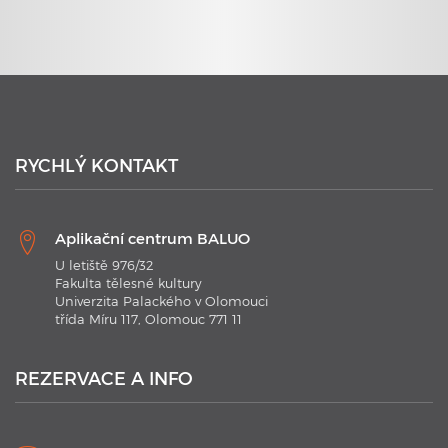
23. 6. 2020
Plavecké kurzy s využitím nejmodernějších technologií
RYCHLÝ KONTAKT
Aplikační centrum BALUO
U letiště 976/32
Fakulta tělesné kultury
Univerzita Palackého v Olomouci
třída Míru 117, Olomouc 771 11
21. 1. 2020
Plavecké kurzy AC BALUO s využitím moderních
technologií 2020
REZERVACE A INFO
V kurzu jsou aplikovány nejmodernějších technologie.
Náramky Swimtag, které podrobně rozeberou a statisticky
zaznamenají ...