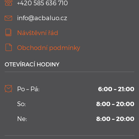
+420 585 636 710
info@acbaluo.cz
Návštěvní řád
Obchodní podmínky
OTEVÍRACÍ HODINY
10. 9. 2019
Kamerový systém v testovacím bazénu Aplikačního
Po – Pá:
6:00 – 21:00
centra BALUO
Vysoko-sekvenční kamerový systém permanentně
So:
8:00 – 20:00
umístění v Aplikačním centrum BALUO. Více informací zde
...
Ne:
8:00 – 20:00