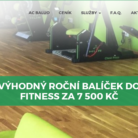
AC BALUO
CENÍK
SLUŽBY
F.A.Q.
AK
VÝHODNÝ ROČNÍ BALÍČEK D
FITNESS ZA 7 500 KČ