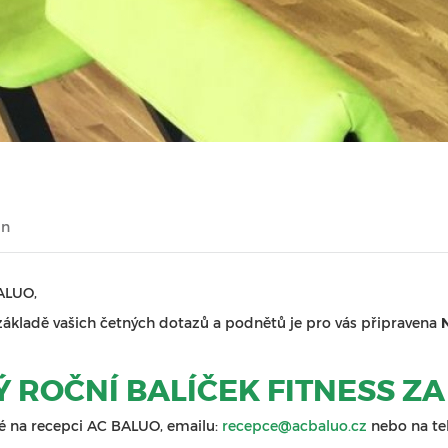
in
BALUO,
základě vašich četných dotazů a podnětů je pro vás připravena
ROČNÍ BALÍČEK FITNESS ZA 
ké na recepci AC BALUO, emailu:
recepce@acbaluo.cz
nebo na tel