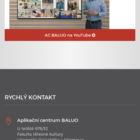
AC BALUO na YouTube
23. 6. 2020
Plavecké kurzy s využitím nejmodernějších technologií
RYCHLÝ KONTAKT
Aplikační centrum BALUO
U letiště 976/32
Fakulta tělesné kultury
Univerzita Palackého v Olomouci