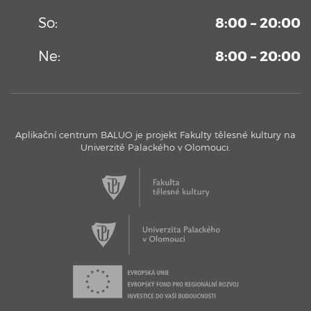
Vysoko-sekvenční kamerový systém permanentně
So:
8:00 – 20:00
umístění v Aplikačním centrum BALUO. Více informací zde
...
Ne:
8:00 – 20:00
Aplikační centrum BALUO je projekt Fakulty tělesné kultury na
Univerzitě Palackého v Olomouci.
17. 11. 2016
Aplikační centrum BALUO - Testovací bazén
Aplikační centrum BALUO představuje jeho jedinečný
testovací bazén s kamerovým systémem.