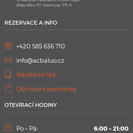
třída Míru 117, Olomouc 771 11
21. 1. 2020
Plavecké kurzy AC BALUO s využitím moderních
technologií 2020
REZERVACE A INFO
V kurzu jsou aplikovány nejmodernějších technologie.
Náramky Swimtag, které podrobně rozeberou a statisticky
zaznamenají ...
+420 585 636 710
info@acbaluo.cz
Návštěvní řád
Obchodní podmínky
OTEVÍRACÍ HODINY
10. 9. 2019
Kamerový systém v testovacím bazénu Aplikačního
Po – Pá:
6:00 – 21:00
centra BALUO