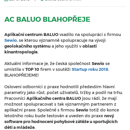
AC BALUO BLAHOPŘEJE
Aplikační centrum BALUO
vsadilo na spolupráci s firmou
Sewio
, se kterou významně spolupracuje na vývoji
geolokačního systému
a jeho využití v
oblasti
kinantropologie.
Aktuální informace je, že česká společnost
Sewio
se
umístila v
TOP 10
firem v soutěži
Startup roku 2018
.
BLAHOPŘEJEME!
Oslovení odborníci z praxe hodnotili především hlavní
parametry jako růst, počet uživatelů, tržby a podíl na trhu.
Pracovníci
Aplikačního centra BALUO
jsou rádi, že mají
možnost spolupracovat s tak významným partnerem z
aplikační praxe. Společně s firmou
Sewio
totiž do konce
letošního roku bude testován a uveden do praxe
nový
software pro hodnocení pohybové zátěže u sportujících
dětí a mládeže.