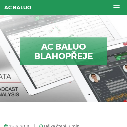
AC BALUO
Togg
navig
AC BALUO
BLAHOPŘEJE
25. 6. 2018
|
Délka čtení: 3 min